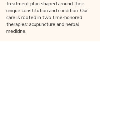
treatment plan shaped around their
unique constitution and condition. Our
care is rooted in two time-honored
therapies: acupuncture and herbal
medicine.
We are honored to have served our
community over the years, a
commitment recognized by the
California State Assembly. We warmly
welcome patients of all backgrounds.
저희는 진정한 치유가 하나의 증상이 아
니라, 환자분을 한 사람으로 온전히 돌보
는 데서 시작된다고 믿습니다. 모든 환자
분을 꼼꼼한 상담으로 맞이하고, 각자의
체질과 상태에 맞춘 치료 계획을 세웁니
다. 저희의 진료는 오랜 전통을 지닌 두
가지 치료, 침과 한약에 뿌리를 두고 있